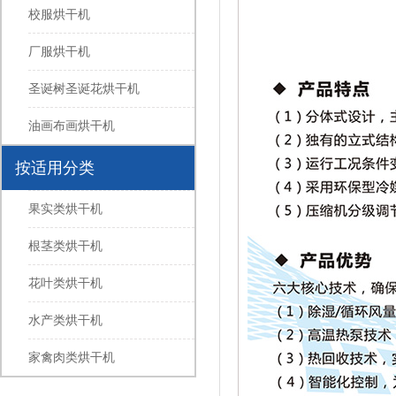
校服烘干机
厂服烘干机
圣诞树圣诞花烘干机
油画布画烘干机
按适用分类
果实类烘干机
根茎类烘干机
花叶类烘干机
水产类烘干机
家禽肉类烘干机