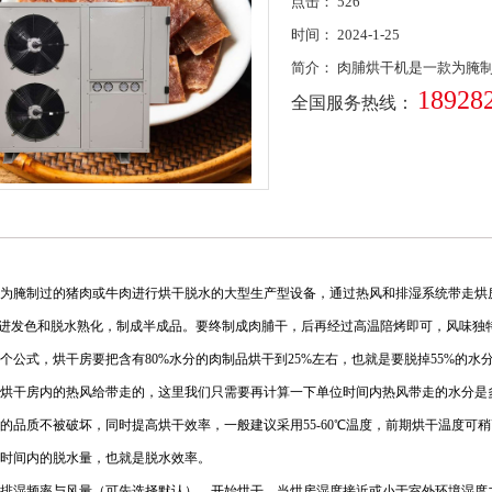
点击：
526
时间：
2024-1-25
简介：
肉脯烘干机是一款为腌
18928
全国服务热线：
为腌制过的猪肉或牛肉进行烘干脱水的大型生产型设备，通过热风和排湿系统带走烘房
促进发色和脱水熟化，制成半成品。要终制成肉脯干，后再经过高温陪烤即可，风味独
个公式，烘干房要把含有80%水分的肉制品烘干到25%左右，也就是要脱掉55%的水
烘干房内的热风给带走的，这里我们只需要再计算一下单位时间内热风带走的水分是
的品质不被破坏，同时提高烘干效率，一般建议采用55-60℃温度，前期烘干温度可
时间内的脱水量，也就是脱水效率。
排湿频率与风量（可先选择默认），开始烘干，当烘房湿度接近或小于室外环境湿度