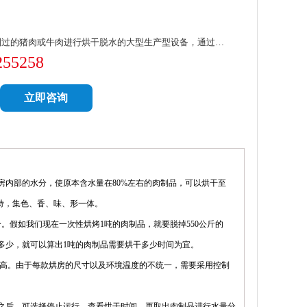
制过的猪肉或牛肉进行烘干脱水的大型生产型设备，通过…
255258
立即咨询
内部的水分，使原本含水量在80%左右的肉制品，可以烘干至
特，集色、香、味、形一体。
分。假如我们现在一次性烘烤1吨的肉制品，就要脱掉550公斤的
多少，就可以算出1吨的肉制品需要烘干多少时间为宜。
稍高。由于每款烘房的尺寸以及环境温度的不统一，需要采用控制
之后，可选择停止运行，查看烘干时间，再取出肉制品进行水量分