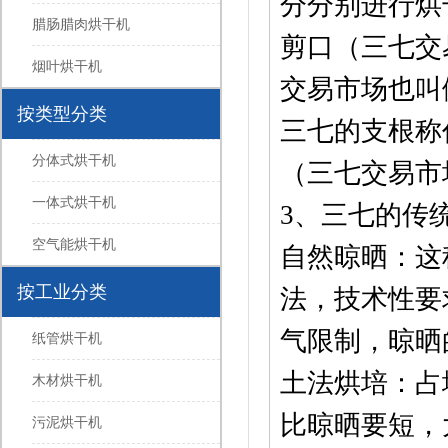
分分别进行烘
腊肠腊肉烘干机
剪口（三七交
烟叶烘干机
交易市场也叫
按类型分类
三七的支根称
分体式烘干机
（三七交易市
一体式烘干机
3、三七的传
空气能烘干机
自然晾晒：这
按工业分类
法，技术性要
气限制，晾晒
纸管烘干机
土法烘培：占
木材烘干机
比晾晒要短，
污泥烘干机