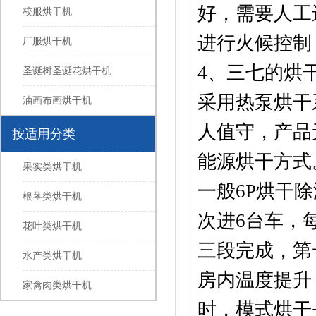
好，需要人工
校服烘干机
进行火候控制
厂服烘干机
4、三七的烘
圣诞树圣诞花烘干机
采用热泵烘干
油画布画烘干机
人值守，产品
按适用分类
能源烘干方式
果实类烘干机
一般6P烘干除
根茎类烘干机
次进6台车，
花叶类烘干机
三段完成，第
水产类烘干机
房内温度提升
家禽肉类烘干机
时，模式烘干