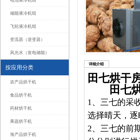
电池液冷机组
储能液冷机组
飞轮液冷机组
变流器（逆变器）
风光水（发电储能）
详细介绍
按应用分类
田七烘干
农产品烘干机
田七烘干
食品烘干机
1、三七的采
药材烘干机
选择晴天，逐
果蔬烘干机
2、三七的前
海产品烘干机