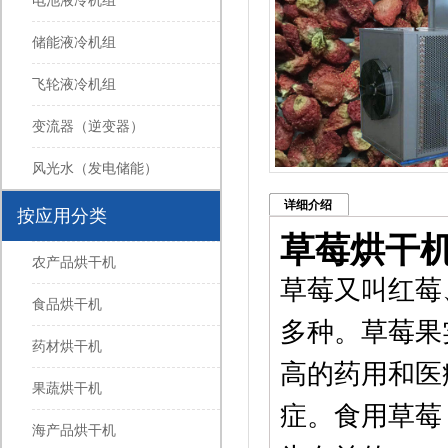
电池液冷机组
储能液冷机组
飞轮液冷机组
变流器（逆变器）
风光水（发电储能）
详细介绍
按应用分类
草莓烘干
农产品烘干机
草莓又叫红莓
食品烘干机
多种。草莓果
药材烘干机
高的药用和医
果蔬烘干机
症。食用草莓
海产品烘干机