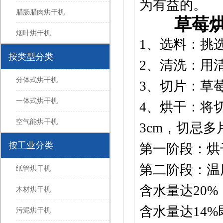
为有益的。
腊肠腊肉烘干机
草莓烘干
烟叶烘干机
1、选料：挑
按类型分类
2、清洗：用
分体式烘干机
3、切片：草
一体式烘干机
4、烘干：将
空气能烘干机
3cm，切忌
按工业分类
第一阶段：烘
第二阶段：温度
纸管烘干机
含水量达20%
木材烘干机
含水量达14%
污泥烘干机